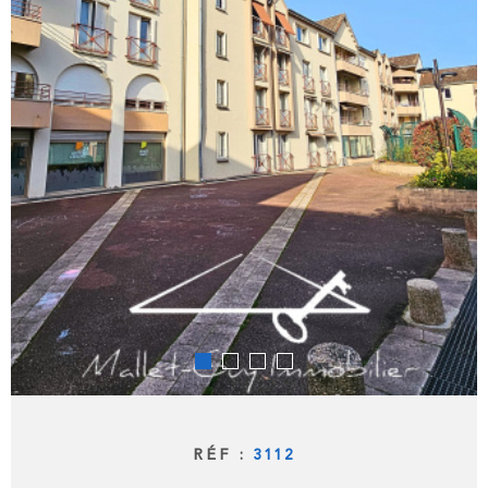
RÉF :
3112