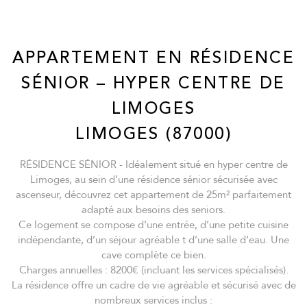
APPARTEMENT EN RÉSIDENCE
SÉNIOR – HYPER CENTRE DE
LIMOGES
LIMOGES (87000)
RÉSIDENCE SÉNIOR - Idéalement situé en hyper centre de
Limoges, au sein d’une résidence sénior sécurisée avec
ascenseur, découvrez cet appartement de 25m² parfaitement
adapté aux besoins des seniors.
Ce logement se compose d’une entrée, d’une petite cuisine
indépendante, d’un séjour agréable t d’une salle d’eau. Une
cave complète ce bien.
Charges annuelles : 8200€ (incluant les services spécialisés).
La résidence offre un cadre de vie agréable et sécurisé avec de
nombreux services inclus :