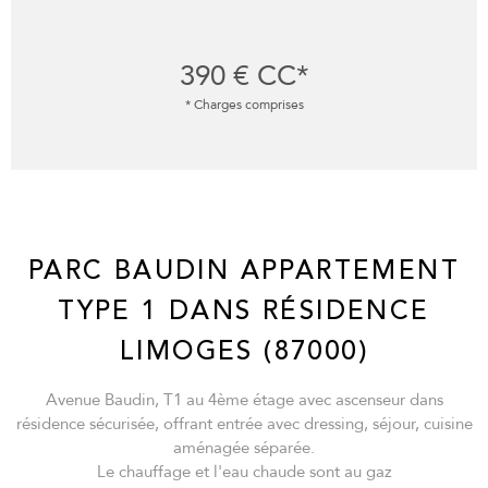
390 €
CC*
* Charges comprises
PARC BAUDIN APPARTEMENT
TYPE 1 DANS RÉSIDENCE
LIMOGES (87000)
Avenue Baudin, T1 au 4ème étage avec ascenseur dans
résidence sécurisée, offrant entrée avec dressing, séjour, cuisine
aménagée séparée.
Le chauffage et l'eau chaude sont au gaz