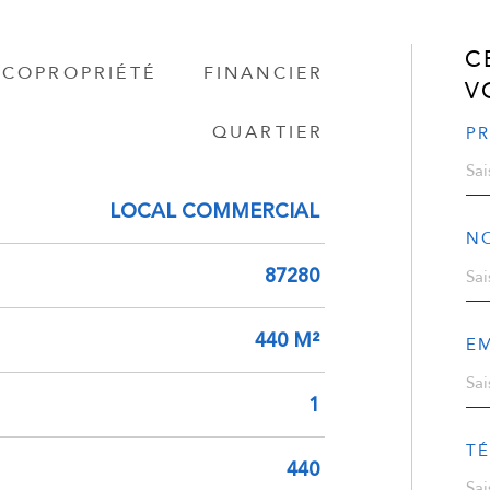
C
COPROPRIÉTÉ
FINANCIER
V
QUARTIER
P
LOCAL COMMERCIAL
N
87280
440 M²
EM
1
T
440