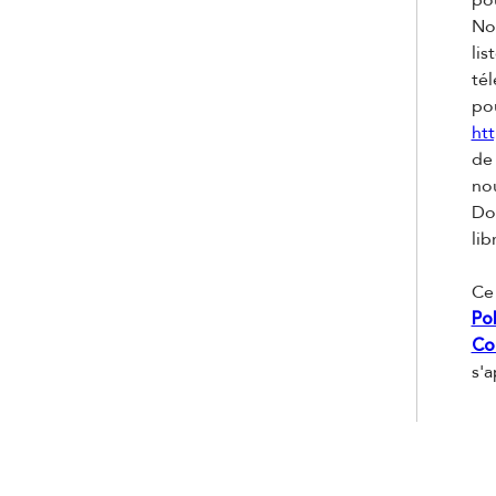
Nou
li
tél
pou
htt
de
nou
Do
lib
Ce
Pol
Con
s'a