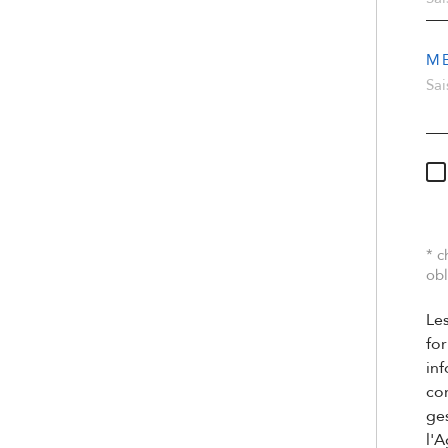
M
* 
obl
Les
for
inf
co
ges
l'