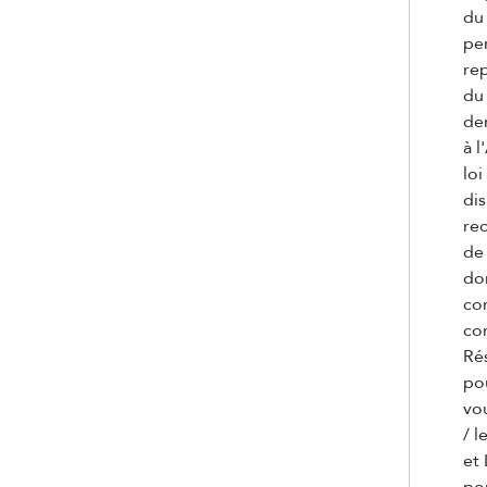
du
per
rep
du 
de
à 
loi
dis
rec
de 
do
co
co
Rés
pou
vou
/ l
et 
pou