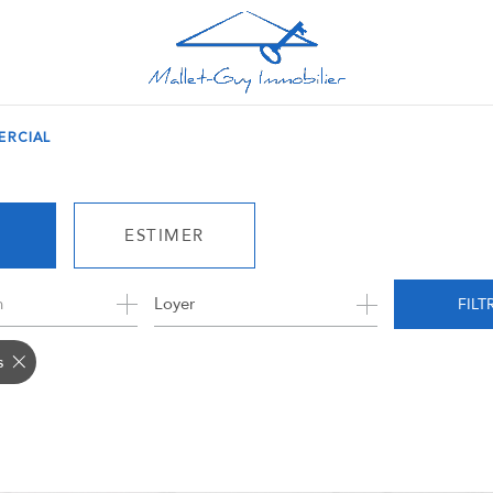
ERCIAL
ESTIMER
n
1
Loyer
FILT
RO
s