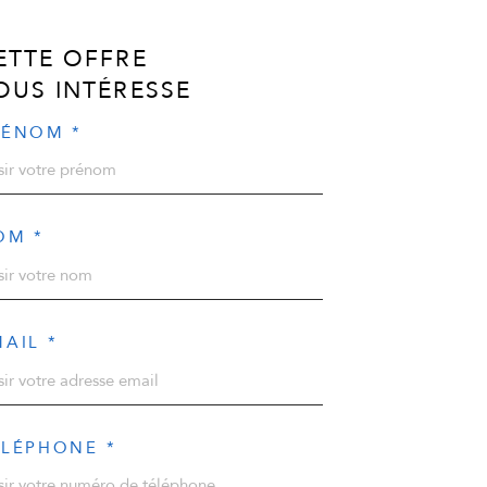
ETTE OFFRE
OUS INTÉRESSE
RÉNOM *
OM *
AIL *
ÉLÉPHONE *