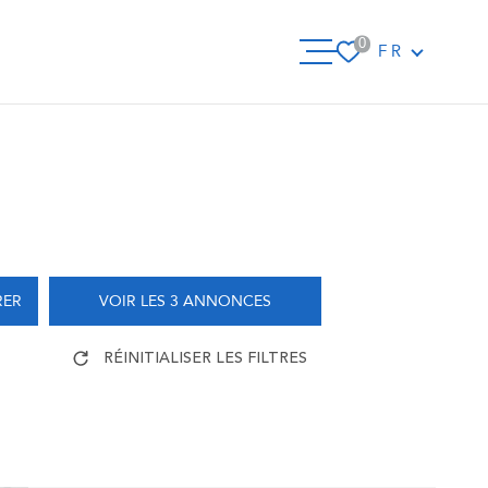
Langue
0
FR
VENTES
IMMO PR
LOCATIO
RER
VOIR LES
3
ANNONCES
GESTION
RÉINITIALISER LES FILTRES
SYNDIC