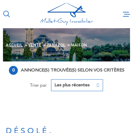
Aller
Aller
Aller
Aller
à
à
au
au
:
la
menu
contenu
recherche
principal
VENTES
IMMO PRO
ACCUEIL
VENTE
PANAZOL
MAISON
LOCATION
0
ANNONCE(S) TROUVÉE(S) SELON VOS CRITÈRES
GESTION
Les plus récentes
Trier par
SYNDIC
ESTIMATI
CONTACT
DÉSOLÉ,